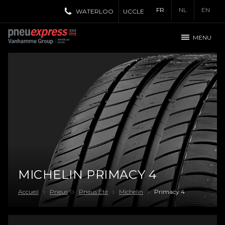
FR
NL
EN
WATERLOO
UCCLE
MENU
MICHELIN PRIMACY 4
Accueil
Pneus
Pneus Été
Michelin
Primacy 4