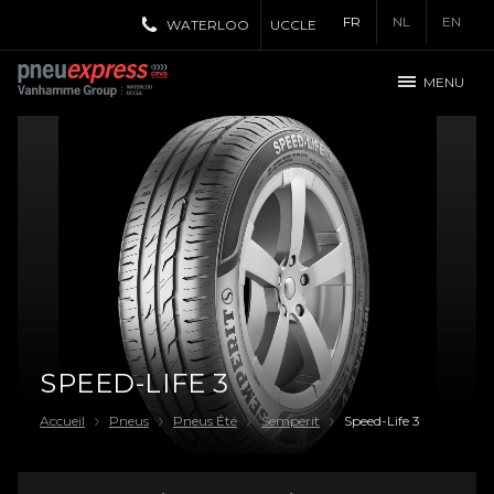
FR
NL
EN
WATERLOO
UCCLE
MENU
SPEED-LIFE 3
Accueil
Pneus
Pneus Été
Semperit
Speed-Life 3