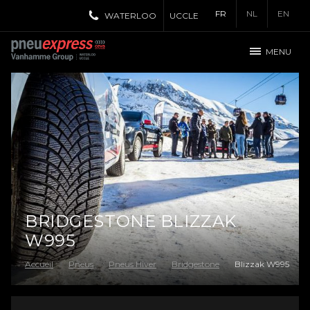
FR
NL
EN
WATERLOO
UCCLE
MENU
BRIDGESTONE BLIZZAK
W995
Accueil
Pneus
Pneus Hiver
Bridgestone
Blizzak W995