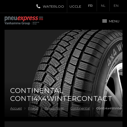
FR
NL
EN
WATERLOO
UCCLE
MENU
CONTINENTAL
CONTI4X4WINTERCONTACT
Accueil
Pneus
Pneus Hiver
Continental
Conti4x4WinterCo