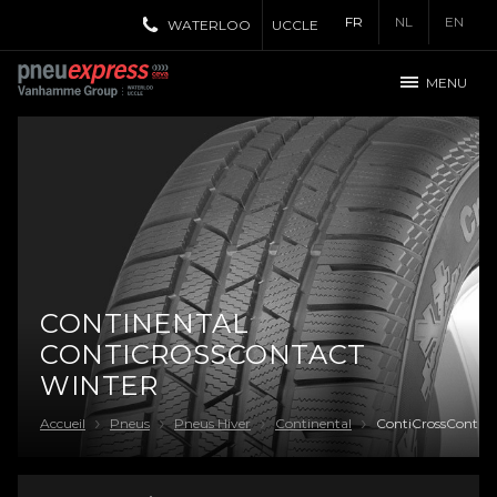
FR
NL
EN
WATERLOO
UCCLE
MENU
CONTINENTAL
CONTICROSSCONTACT
WINTER
Accueil
Pneus
Pneus Hiver
Continental
ContiCrossContact