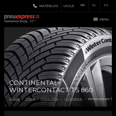
FR
NL
EN
WATERLOO
UCCLE
MENU
CONTINENTAL
WINTERCONTACT TS 860
Accueil
Pneus
Pneus Hiver
Continental
Wintercontact TS 