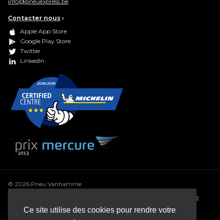
info@pneuexpress.be
Contacter nous
›
Apple App Store
Google Play Store
Twitter
LinkedIn
© 2026 Pneu Vanhamme
Conditions générales
•
Déclaration de confidentialité
•
Politique
de cookie
•
Conditions générales de vente
•
Sitemap
Ce site utilise des cookies pour rendre votre
Webdesign: Robarov