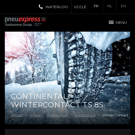
FR
NL
EN
WATERLOO
UCCLE
MENU
CONTINENTAL
WINTERCONTACT TS 8S
Accueil
Pneus
Pneus Hiver
Continental
WinterContact TS