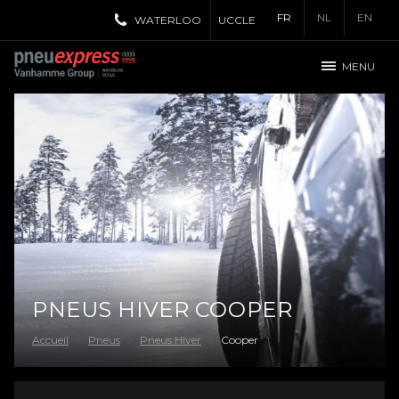
FR
NL
EN
WATERLOO
UCCLE
MENU
PNEUS HIVER COOPER
Accueil
Pneus
Pneus Hiver
Cooper