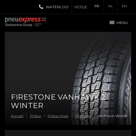
FR
NL
EN
WATERLOO
UCCLE
MENU
FIRESTONE VANHAWK 2
WINTER
Accueil
Pneus
Pneus Hiver
Firestone
Vanhawk Winter