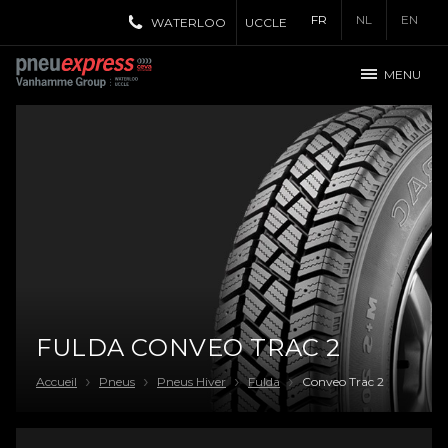
FR
NL
EN
WATERLOO
UCCLE
MENU
FULDA CONVEO TRAC 2
Accueil
Pneus
Pneus Hiver
Fulda
Conveo Trac 2