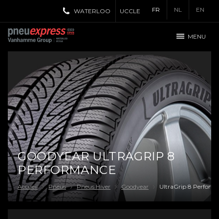
FR
NL
EN
WATERLOO
UCCLE
MENU
GOODYEAR ULTRAGRIP 8
PERFORMANCE
Accueil
Pneus
Pneus Hiver
Goodyear
UltraGrip 8 Perform