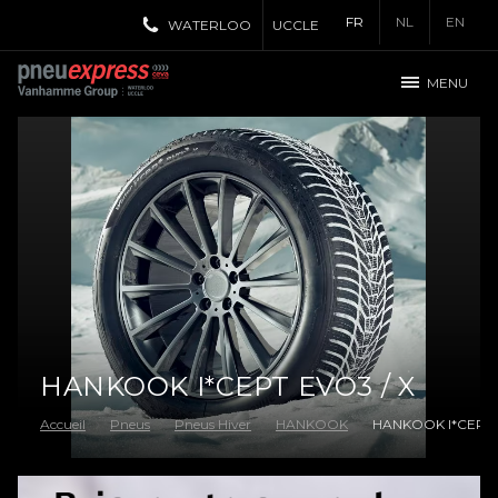
FR
NL
EN
WATERLOO
UCCLE
MENU
HANKOOK I*CEPT EVO3 / X
Accueil
Pneus
Pneus Hiver
HANKOOK
HANKOOK I*CEPT e