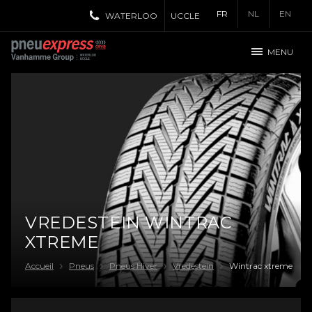
FR
NL
EN
WATERLOO
UCCLE
MENU
VREDESTEIN WINTRAC
XTREME
Accueil
Pneus
Pneus Hiver
Vredestein
Wintrac xtreme